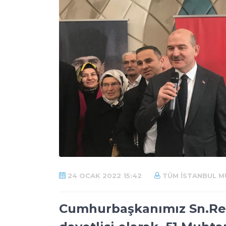
24 OCAK 2022 15:42
TÜM İSTANBUL M
Cumhurbaşkanımız Sn.Rec