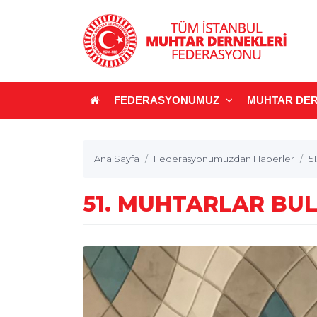
FEDERASYONUMUZ
MUHTAR DER
Ana Sayfa
Federasyonumuzdan Haberler
5
51. MUHTARLAR BU