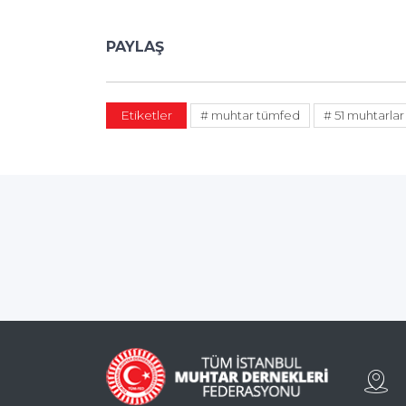
PAYLAŞ
Etiketler
# muhtar tümfed
# 51 muhtarlar