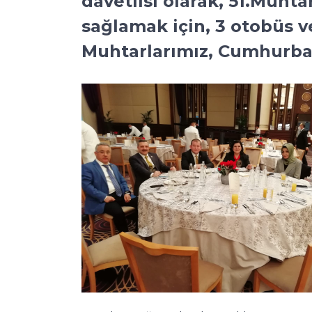
davetlisi olarak, 51.Muht
sağlamak için, 3 otobüs ve
Muhtarlarımız, Cumhurbaşk