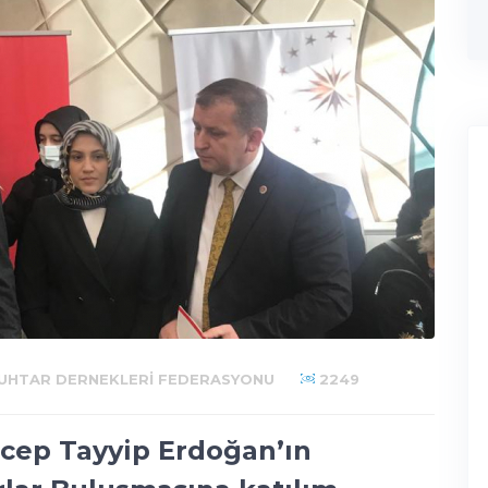
UHTAR DERNEKLERI FEDERASYONU
2249
ep Tayyip Erdoğan’ın