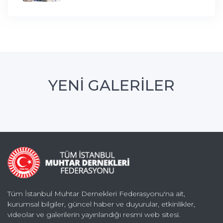
YENİ GALERİLER
Tüm İstanbul Muhtar Dernekleri Federasyonu'na ait,
kurumsal bilgiler, güncel haber ve duyurular, etkinlikler,
videolar ve galerilerin yayınlandığı resmi web sitesi.