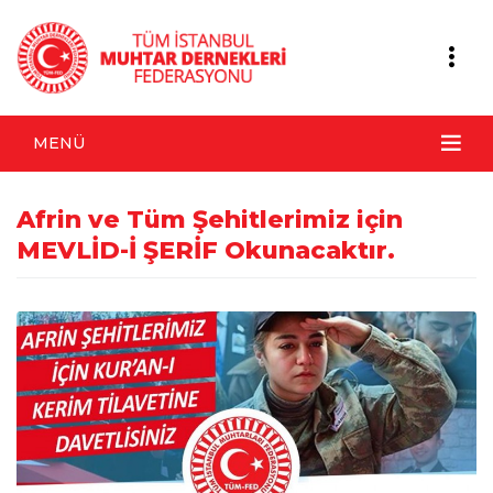
MENÜ
Afrin ve Tüm Şehitlerimiz için
MEVLİD-İ ŞERİF Okunacaktır.