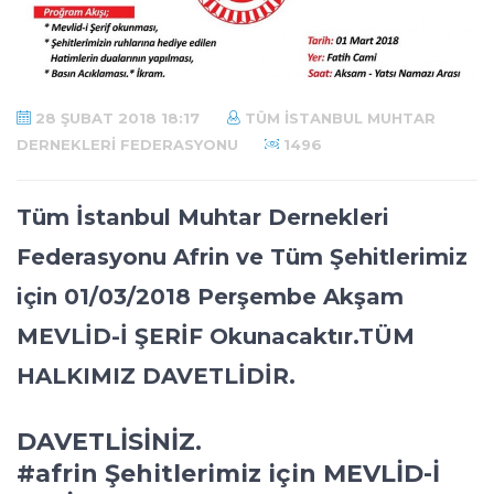
28 ŞUBAT 2018 18:17
TÜM İSTANBUL MUHTAR
DERNEKLERI FEDERASYONU
1496
Tüm İstanbul Muhtar Dernekleri
Federasyonu Afrin ve Tüm Şehitlerimiz
için 01/03/2018 Perşembe Akşam
MEVLİD-İ ŞERİF Okunacaktır.TÜM
HALKIMIZ DAVETLİDİR.
DAVETLİSİNİZ.
#afrin
Şehitlerimiz için MEVLİD-İ