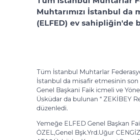
Tüm İstanbul Muhtarlar F
Muhtarımızı İstanbul da 
(ELFED) ev sahipliğin'de 
Tüm İstanbul Muhtarlar Federasyo
İstanbul da misafir etmesinin s
Genel Başkani Faik icmeli ve Yön
Üsküdar da bulunan “ ZEKİBEY Re
düzenledi.
Yemeğe ELFED Genel Başkan Faik
ÖZEL,Genel Bşk.Yrd.Uğur CENGİZ,A