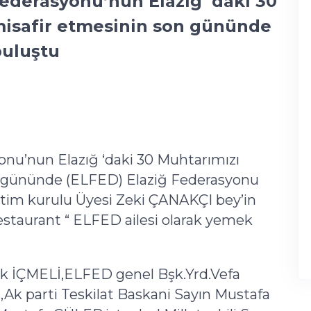
ederasyonu’nun Elazığ ‘daki 30
misafir etmesinin son gününde
buluştu
nu’nun Elazığ ‘daki 30 Muhtarımızı
on gününde (ELFED) Elaziğ Federasyonu
etim kurulu Üyesi Zeki ÇANAKÇI bey’in
staurant “ ELFED ailesi olarak yemek
 İÇMELİ,ELFED genel Bşk.Yrd.Vefa
k parti Teskilat Baskani Sayın Mustafa