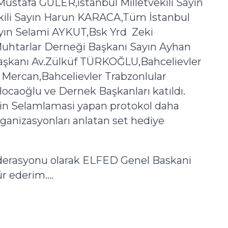
stafa GÜLER,istanbul Milletvekili Sayın
ili Sayın Harun KARACA,Tüm İstanbul
yın Selami AYKUT,Bsk Yrd
Zeki
Muhtarlar Derneği Başkanı Sayın
Ayhan
 Başkanı Av.Zülküf TÜRKOĞLU,Bahcelievler
 Mercan
,Bahcelievler Trabzonlular
ocaoğlu
ve Dernek Başkanları katıldı.
n Selamlamasi yapan protokol daha
ganizasyonları anlatan set hediye
derasyonu olarak ELFED Genel Baskani
 ederim....