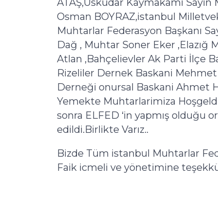
ATAŞ,Üsküdar Kaymakami Sayın Mu
Osman BOYRAZ,istanbul Milletvek
Muhtarlar Federasyon Başkanı Sa
Dağ
,
Muhtar Soner Eker
,Elazığ 
Atlan
,Bahçelievler Ak Parti İlçe
Rizeliler Dernek Baskani
Mehmet
Derneği onursal Baskani
Ahmet H
Yemekte Muhtarlarimiza Hoşgeldi
sonra ELFED ‘in yapmış olduğu or
edildi.Birlikte Varız..
Bizde Tüm istanbul Muhtarlar Fe
Faik icmeli ve yönetimine teşekkür