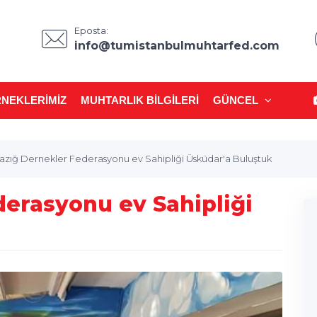
Eposta:
info@tumistanbulmuhtarfed.com
NEKLERIMIZ
MUHTARLIK BILGILERI
GÜNCEL
lazığ Dernekler Federasyonu ev Sahipliği Üsküdar'a Buluştuk
derasyonu ev Sahipliği