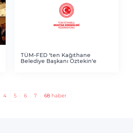
TÜM-FED 'ten Kağıthane
Belediye Başkanı Öztekin'e
ziyaret
4
5
6
7
68
haber.