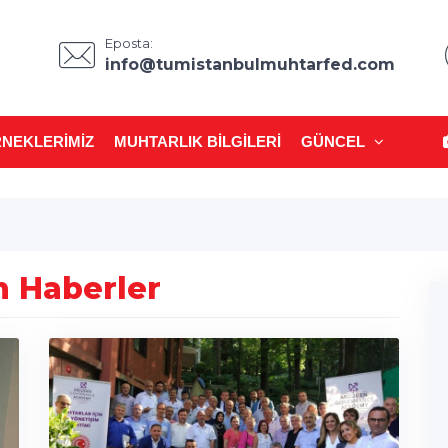
Eposta:
info@tumistanbulmuhtarfed.com
NEKLERIMIZ
MUHTARLIK BILGILERI
GÜNCEL
 Haberler