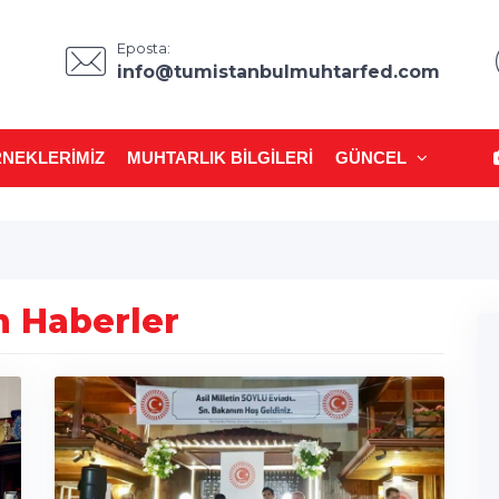
Eposta:
info@tumistanbulmuhtarfed.com
NEKLERIMIZ
MUHTARLIK BILGILERI
GÜNCEL
 Haberler