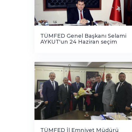
TÜMFED Genel Başkanı Selami
AYKUT'un 24 Haziran seçim
mesajı
TÜMFED İl Emniyet Müdürü