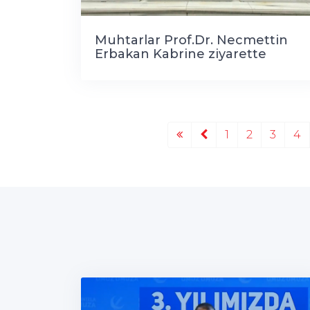
Muhtarlar Prof.Dr. Necmettin
Erbakan Kabrine ziyarette
bulundu..
1
2
3
4